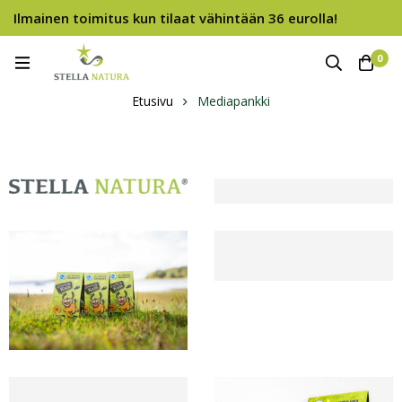
Ilmainen toimitus kun tilaat vähintään 36 eurolla!
0
Etusivu
Mediapankki