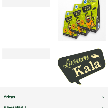
Yritys
Käyttäjätili